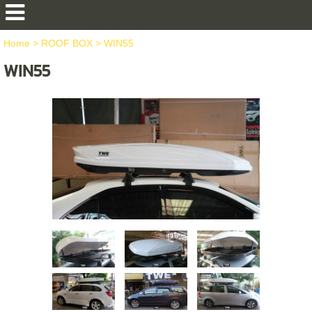
Home
>
ROOF BOX
>
WIN55
WIN55