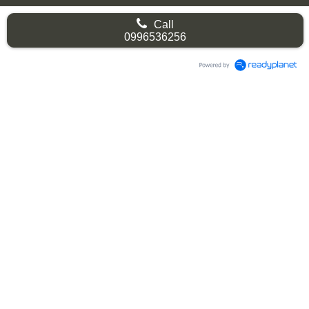
Call
0996536256